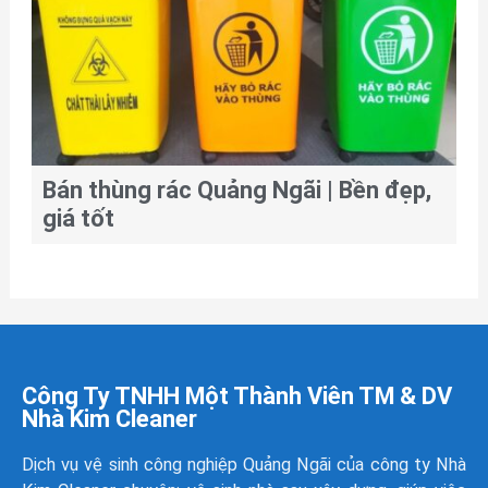
Bán thùng rác Quảng Ngãi | Bền đẹp,
giá tốt
Công Ty TNHH Một Thành Viên TM & DV
Nhà Kim Cleaner
Dịch vụ vệ sinh công nghiệp Quảng Ngãi của công ty
Nhà