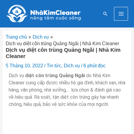
Nhảy
Mai
tới
Tìm
nội
Men
kiếm
dung
Trang chủ
Dịch vụ
Dịch vụ diệt côn trùng Quảng Ngãi | Nhà Kim Cleaner
Dịch vụ diệt côn trùng Quảng Ngãi | Nhà Kim
Cleaner
5 Tháng 10, 2022
/
Tin tức
,
Dịch vụ
/
6 phút đọc
Dịch vụ
diệt côn trùng Quảng Ngãi
do Nhà Kim
Cleaner cung cấp được nhiều hộ gia đình, khách sạn, nhà
hàng, văn phòng, nhà xưởng,… lựa chọn & đánh giá cao
về hiệu quả. Rà soát, tận diệt côn trùng gây hại nhanh
chóng, hiệu quả, bảo vệ sức khỏe của mọi người.