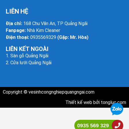
LIÊN HỆ
Địa chỉ:
168 Chu Văn An, TP Quảng Ngãi
Fanpage:
Nhà Kim Cleaner
Điện thoại:
0935569329
(Gặp: Mr. Hòa)
LIÊN KẾT NGOÀI
1.
Sàn gỗ Quảng Ngãi
2.
Cửa lưới Quảng Ngãi
Copyright ©
vesinhcongnghiepquangngai.com
Thiết kế web bởi
tongluc.com
0935 569 329