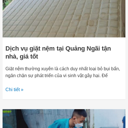
tận
nhà,
giá
tốt
Dịch vụ giặt nệm tại Quảng Ngãi tận
nhà, giá tốt
Giặt nệm thường xuyên là cách duy nhất loại bỏ bụi bẩn,
ngăn chặn sự phát triển của vi sinh vật gây hại. Để
Chi tiết »
Dịch
vụ
giặt