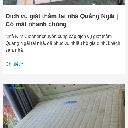
nhanh
chóng
Dịch vụ giặt thảm tại nhà Quảng Ngãi |
Có mặt nhanh chóng
Nhà Kim Cleaner chuyên cung cấp dịch vụ giặt thảm
Quảng Ngãi tại nhà, đã phục vụ nhiều hộ gia đình, khách
sạn, nhà
Chi tiết »
Dịch
vụ
giặt
nệm
tại
Quảng
Ngãi