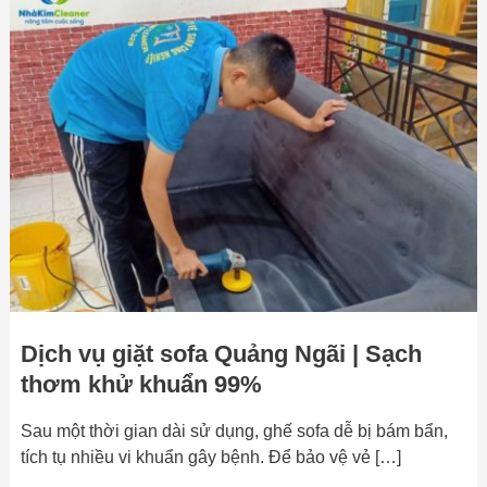
Dịch
vụ
giặt
sofa
Quảng
Ngãi
|
Sạch
thơm
khử
khuẩn
99%
Dịch vụ giặt sofa Quảng Ngãi | Sạch
thơm khử khuẩn 99%
Sau một thời gian dài sử dụng, ghế sofa dễ bị bám bẩn,
tích tụ nhiều vi khuẩn gây bệnh. Để bảo vệ vẻ […]