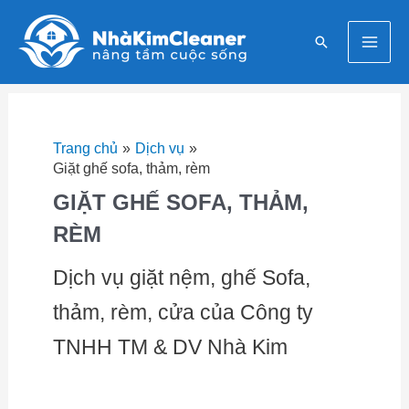
Nhảy
Mai
tới
Tìm
nội
Men
kiếm
dung
Trang chủ
Dịch vụ
Giặt ghế sofa, thảm, rèm
GIẶT GHẾ SOFA, THẢM,
RÈM
Dịch vụ giặt nệm, ghế Sofa,
thảm, rèm, cửa của Công ty
TNHH TM & DV Nhà Kim