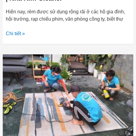
Hiện nay, rèm được sử dụng rộng rãi ở các hộ gia đình,
hội trường, rạp chiếu phim, văn phòng công ty, biệt thự
Chi tiết »
Dịch
vụ
giặt
thảm
tại
nhà
Quảng
Ngãi
|
Có
mặt