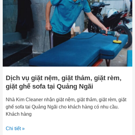
nệm,
giặt
thảm,
giặt
rèm,
giặt
ghế
sofa
tại
Quảng
Dịch vụ giặt nệm, giặt thảm, giặt rèm,
Ngãi
giặt ghế sofa tại Quảng Ngãi
Nhà Kim Cleaner nhận giặt nệm, giặt thảm, giặt rèm, giặt
ghế sofa tại Quảng Ngãi cho khách hàng có nhu cầu.
Khách hàng
Chi tiết »