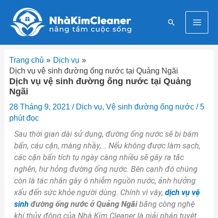
Nhảy
Mai
tới
Tìm
nội
Men
kiếm
dung
Trang chủ
Dịch vụ
Dịch vụ vệ sinh đường ống nước tại Quảng Ngãi
Dịch vụ vệ sinh đường ống nước tại Quảng
Ngãi
28 Tháng 9, 2021
/
Dịch vụ
,
Vệ sinh đường ống nước
/
5
phút đọc
Sau thời gian dài sử dụng, đường ống nước sẽ bị bám
bẩn, cáu cặn, màng nhầy,… Nếu không được làm sạch,
các cặn bẩn tích tụ ngày càng nhiều sẽ gây ra tắc
nghẽn, hư hỏng đường ống nước. Bên cạnh đó chúng
còn là tác nhân gây ô nhiễm nguồn nước, ảnh hưởng
xấu đến sức khỏe người dùng. Chính vì vậy,
dịch vụ vệ
sinh
đường ống nước ở Quảng Ngãi
bằng công nghệ
khí thủy động của Nhà Kim Cleaner là giải pháp tuyệt