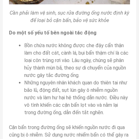
Cần phải làm vệ sinh, sục rửa đường ống nước định kỳ
để loại bỏ cặn bẩn, bảo vệ sức khỏe
Do một số yếu tố bên ngoài tác động
Bồn chứa nước không được che đậy cẩn thận
làm cho đất cát, cành lá, bụi bẩn thậm chí là các
loại côn trùng rơi vào. Lâu ngày, chúng sẽ phân
hủy thành mùn bã, theo sự di chuyển của nguồn
nước gây tắc đường ống.
Những nguyên nhân khách quan do thiên tai như
bão lũ, động đất, sụt lún gây ô nhiễm nguồn
nước và làm hư hại hệ thống dẫn nước. Điều này
vô tình khiến các cặn bẩn lọt vào và nằm lại
trong đường ống, dẫn đến tắt nghẽn.
Cặn bẩn trong đường ống sẽ khiến nguồn nước đi qua
cũng bị ô nhiễm. Sử dụng nước nhiểm bẩn có thể gây ra