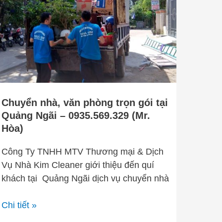
văn
phòng
trọn
gói
tại
Quảng
Ngãi
–
Chuyển nhà, văn phòng trọn gói tại
0935.569.329
Quảng Ngãi – 0935.569.329 (Mr.
(Mr.
Hòa)
Hòa)
Công Ty TNHH MTV Thương mại & Dịch
Vụ Nhà Kim Cleaner giới thiệu đến quí
khách tại Quảng Ngãi dịch vụ chuyển nhà
Chi tiết »