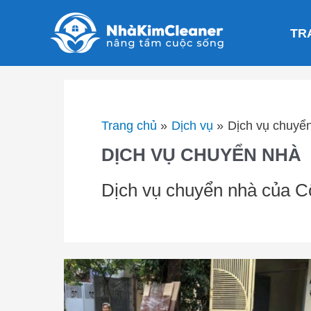
Nhảy
tới
TR
nội
dung
Trang chủ
Dịch vụ
Dịch vụ chuyể
DỊCH VỤ CHUYỂN NHÀ
Dịch vụ chuyển nhà của 
Dịch
vụ