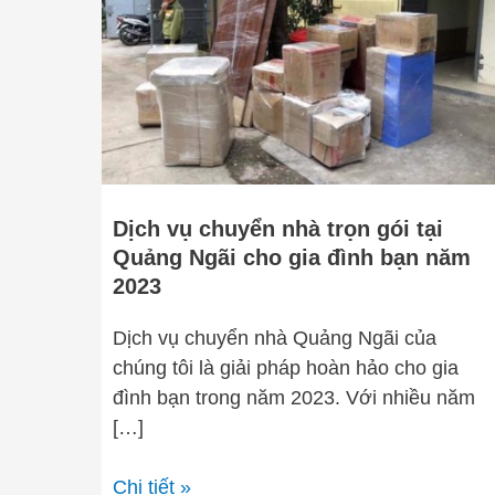
chuyển
nhà
trọn
gói
tại
Quảng
Ngãi
cho
Dịch vụ chuyển nhà trọn gói tại
gia
Quảng Ngãi cho gia đình bạn năm
đình
2023
bạn
năm
Dịch vụ chuyển nhà Quảng Ngãi của
2023
chúng tôi là giải pháp hoàn hảo cho gia
đình bạn trong năm 2023. Với nhiều năm
[…]
Chi tiết »