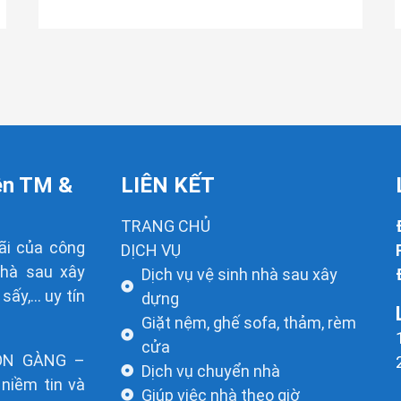
ên TM &
LIÊN KẾT
TRANG CHỦ
ãi của công
DỊCH VỤ
nhà sau xây
Dịch vụ vệ sinh nhà sau xây
 sấy,… uy tín
dựng
Giặt nệm, ghế sofa, thảm, rèm
cửa
ỌN GÀNG –
Dịch vụ chuyển nhà
niềm tin và
Giúp việc nhà theo giờ