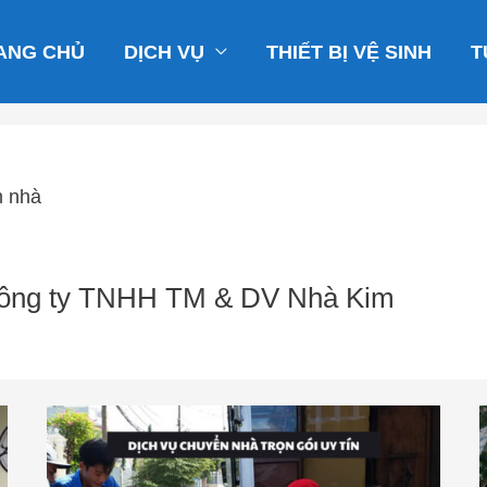
ANG CHỦ
DỊCH VỤ
THIẾT BỊ VỆ SINH
T
n nhà
Công ty TNHH TM & DV Nhà Kim
Công
ty