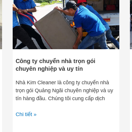
chuyển
nhà
trọn
gói
chuyên
nghiệp
và
uy
Công ty chuyển nhà trọn gói
tín
chuyên nghiệp và uy tín
Nhà Kim Cleaner là công ty chuyển nhà
trọn gói Quảng Ngãi chuyên nghiệp và uy
tín hàng đầu. Chúng tôi cung cấp dịch
Chi tiết »