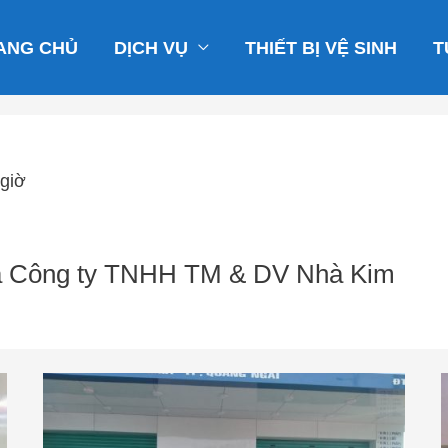
ANG CHỦ
DỊCH VỤ
THIẾT BỊ VỆ SINH
T
 giờ
của Công ty TNHH TM & DV Nhà Kim
Báo
giá