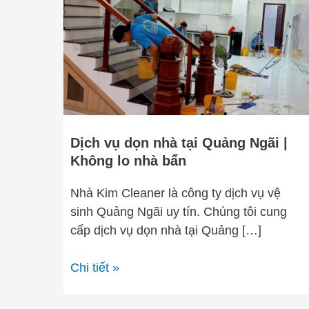
dọn
nhà
tại
Quảng
Ngãi
|
Không
lo
Dịch vụ dọn nhà tại Quảng Ngãi |
nhà
Không lo nhà bẩn
bẩn
Nhà Kim Cleaner là công ty dịch vụ vệ
sinh Quảng Ngãi uy tín. Chúng tôi cung
cấp dịch vụ dọn nhà tại Quảng […]
Chi tiết »