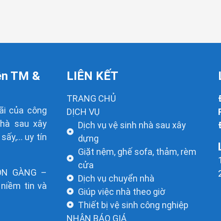
ên TM &
LIÊN KẾT
TRANG CHỦ
ãi của công
DỊCH VỤ
nhà sau xây
Dịch vụ vệ sinh nhà sau xây
 sấy,… uy tín
dựng
Giặt nệm, ghế sofa, thảm, rèm
cửa
ỌN GÀNG –
Dịch vụ chuyển nhà
niềm tin và
Giúp việc nhà theo giờ
Thiết bị vệ sinh công nghiệp
NHẬN BÁO GIÁ