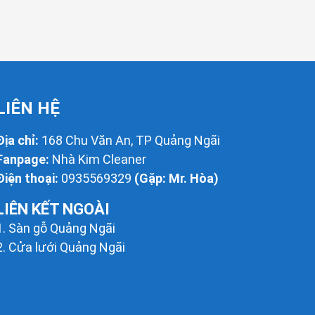
LIÊN HỆ
Địa chỉ:
168 Chu Văn An, TP Quảng Ngãi
Fanpage:
Nhà Kim Cleaner
Điện thoại:
0935569329
(Gặp: Mr. Hòa)
LIÊN KẾT NGOÀI
1.
Sàn gỗ Quảng Ngãi
2.
Cửa lưới Quảng Ngãi