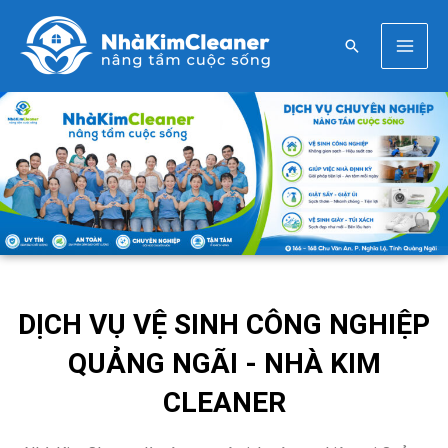
Nhảy
Mai
tới
Tìm
nội
Men
kiếm
dung
DỊCH VỤ VỆ SINH CÔNG NGHIỆP
QUẢNG NGÃI - NHÀ KIM
CLEANER