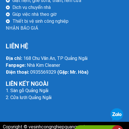
Giặt nệm, ghế sofa, thảm, rèm cửa
Dịch vụ chuyển nhà
Giúp việc nhà theo giờ
Thiết bị vệ sinh công nghiệp
NHẬN BÁO GIÁ
LIÊN HỆ
Địa chỉ:
168 Chu Văn An, TP Quảng Ngãi
Fanpage:
Nhà Kim Cleaner
Điện thoại:
0935569329
(Gặp: Mr. Hòa)
LIÊN KẾT NGOÀI
1.
Sàn gỗ Quảng Ngãi
2.
Cửa lưới Quảng Ngãi
Copyright ©
vesinhcongnghiepquangngai.com