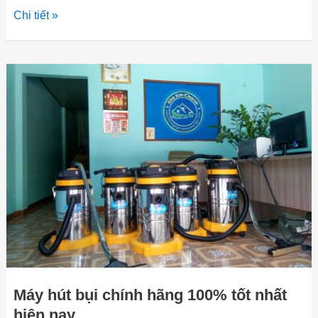
Chi tiết »
Máy
hút
bụi
chính
hãng
100%
tốt
nhất
hiện
nay
Máy hút bụi chính hãng 100% tốt nhất
hiện nay