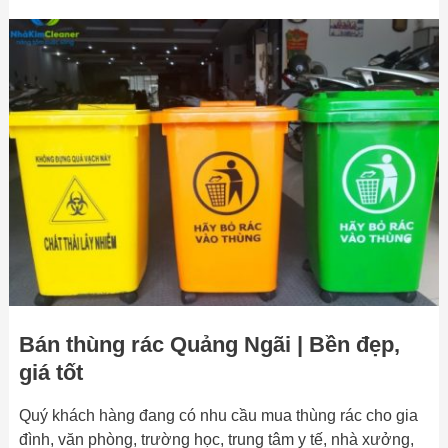
Bán
thùng
rác
Quảng
Ngãi
|
Bền
đẹp,
giá
tốt
Bán thùng rác Quảng Ngãi | Bền đẹp,
giá tốt
Quý khách hàng đang có nhu cầu mua thùng rác cho gia
đình, văn phòng, trường học, trung tâm y tế, nhà xưởng,