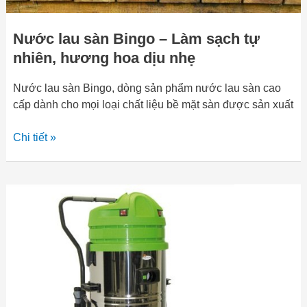
dịu
nhẹ
Nước lau sàn Bingo – Làm sạch tự
nhiên, hương hoa dịu nhẹ
Nước lau sàn Bingo, dòng sản phẩm nước lau sàn cao
cấp dành cho mọi loại chất liệu bề mặt sàn được sản xuất
Chi tiết »
Máy
hút
bụi
cao
cấp
và
những