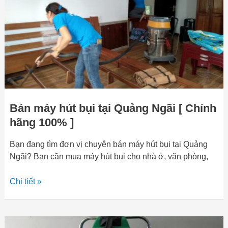
Quảng
Ngãi
[
Chính
hãng
100%
]
Bán máy hút bụi tại Quảng Ngãi [ Chính
hãng 100% ]
Bạn đang tìm đơn vị chuyên bán máy hút bụi tại Quảng
Ngãi? Bạn cần mua máy hút bụi cho nhà ở, văn phòng,
Chi tiết »
Cung