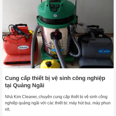
cấp
thiết
bị
vệ
sinh
công
nghiệp
tại
Quảng
Ngãi
Cung cấp thiết bị vệ sinh công nghiệp
tại Quảng Ngãi
Nhà Kim Cleaner, chuyên cung cấp thiết bị vệ sinh công
nghiệp quảng ngãi với các thiết bị: máy hút bụi, máy phun
xịt,