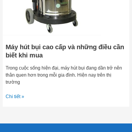
điều
cần
biết
khi
mua
Máy hút bụi cao cấp và những điều cần
biết khi mua
Trong cuộc sống hiện đại, máy hút bụi đang dần trở nên
thân quen hơn trong mỗi gia đình. Hiện nay trên thị
trường
Chi tiết »