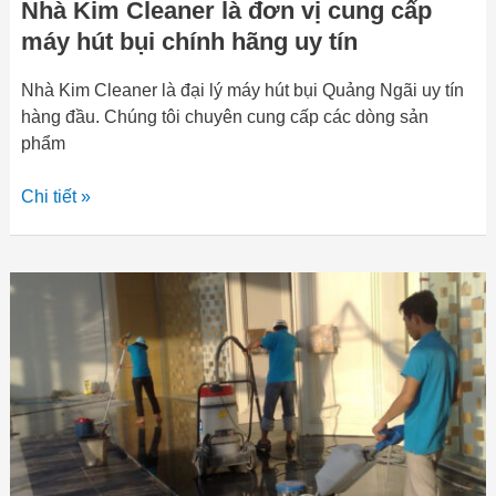
Nhà Kim Cleaner là đơn vị cung cấp
uy
tín
máy hút bụi chính hãng uy tín
Nhà Kim Cleaner là đại lý máy hút bụi Quảng Ngãi uy tín
hàng đầu. Chúng tôi chuyên cung cấp các dòng sản
phẩm
Chi tiết »
Nhà
Kim
Cleaner
chuyên
phân
phối
thiết
bị