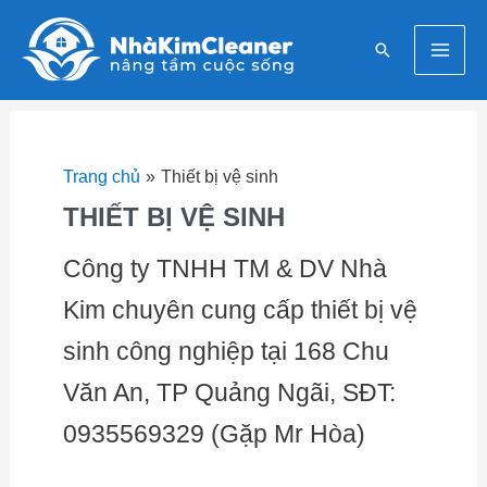
Nhảy
Mai
tới
Tìm
nội
Men
kiếm
dung
Trang chủ
Thiết bị vệ sinh
THIẾT BỊ VỆ SINH
Công ty TNHH TM & DV Nhà
Kim chuyên cung cấp thiết bị vệ
sinh công nghiệp tại 168 Chu
Văn An, TP Quảng Ngãi, SĐT:
0935569329 (Gặp Mr Hòa)