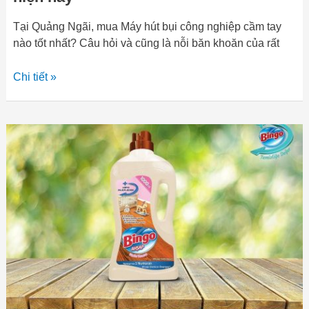
Tại Quảng Ngãi, mua Máy hút bụi công nghiệp cầm tay
nào tốt nhất? Câu hỏi và cũng là nỗi băn khoăn của rất
Chi tiết »
Nước
lau
sàn
Bingo
–
Làm
sạch
tự
nhiên,
hương
hoa