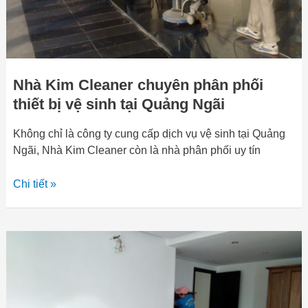
vệ
sinh
tại
Quảng
Ngãi
Nhà Kim Cleaner chuyên phân phối
thiết bị vệ sinh tại Quảng Ngãi
Không chỉ là công ty cung cấp dịch vụ vệ sinh tại Quảng
Ngãi, Nhà Kim Cleaner còn là nhà phân phối uy tín
Chi tiết »
Bán
máy
hút
bụi
tại