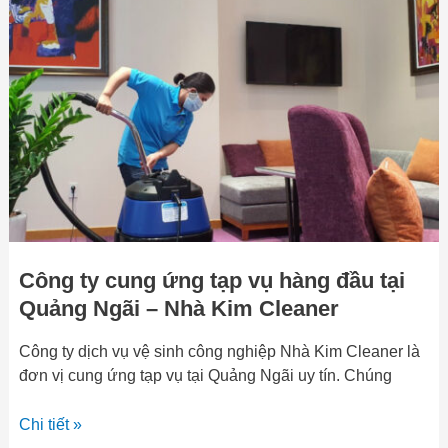
cung
ứng
tạp
vụ
hàng
đầu
tại
Quảng
Ngãi
–
Nhà
Công ty cung ứng tạp vụ hàng đầu tại
Kim
Cleaner
Quảng Ngãi – Nhà Kim Cleaner
Công ty dịch vụ vệ sinh công nghiệp Nhà Kim Cleaner là
đơn vị cung ứng tạp vụ tại Quảng Ngãi uy tín. Chúng
Chi tiết »