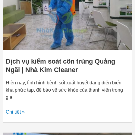
trùng
Quảng
Ngãi
|
Nhà
Kim
Cleaner
Dịch vụ kiếm soát côn trùng Quảng
Ngãi | Nhà Kim Cleaner
Hiện nay, tình hình bệnh sốt xuất huyết đang diễn biến
khá phức tạp, để bảo vệ sức khỏe của thành viên trong
gia
Chi tiết »