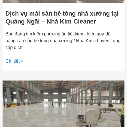
Nhà
Dịch vụ mài sàn bê tông nhà xưởng tại
Kim
Cleaner
Quảng Ngãi – Nhà Kim Cleaner
Bạn đang tìm kiếm phương án tiết kiệm, hiệu quả để
nâng cấp sàn bê tông nhà xưởng? Nhà Kim chuyên cung
cấp dịch
Chi tiết »
Dịch
vụ
đánh
bóng
sàn
bê
tông