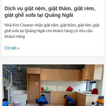
Quảng
Dịch vụ giặt nệm, giặt thảm, giặt rèm,
Ngãi
giặt ghế sofa tại Quảng Ngãi
Nhà Kim Cleaner nhận giặt nệm, giặt thảm, giặt rèm, giặt
ghế sofa tại Quảng Ngãi cho khách hàng có nhu cầu.
Khách hàng
Chi tiết »
Báo
giá
dịch
vụ
vệ
sinh
sau