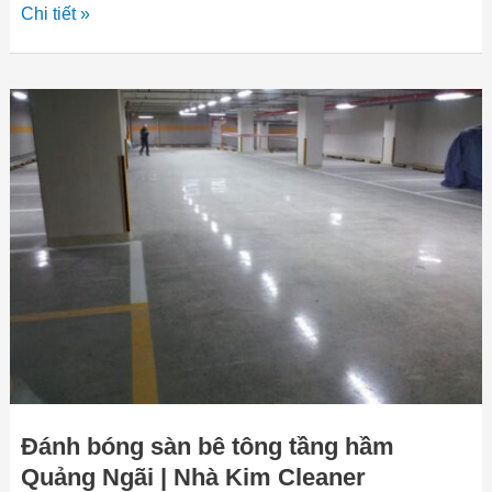
Chi tiết »
Đánh
bóng
sàn
bê
tông
tầng
hầm
Quảng
Ngãi
|
Nhà
Kim
Cleaner
Đánh bóng sàn bê tông tầng hầm
Quảng Ngãi | Nhà Kim Cleaner