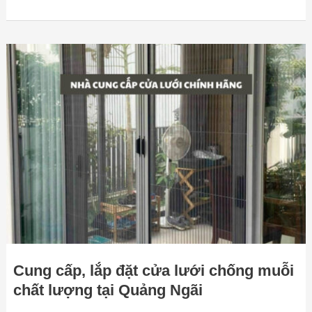
Cung
cấp,
lắp
đặt
cửa
lưới
chống
muỗi
chất
lượng
tại
Quảng
Ngãi
Cung cấp, lắp đặt cửa lưới chống muỗi
chất lượng tại Quảng Ngãi