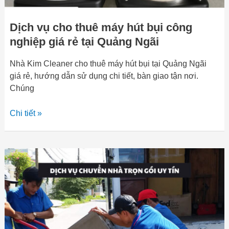
tại
Quảng
Dịch vụ cho thuê máy hút bụi công
Ngãi
nghiệp giá rẻ tại Quảng Ngãi
Nhà Kim Cleaner cho thuê máy hút bụi tại Quảng Ngãi
giá rẻ, hướng dẫn sử dụng chi tiết, bàn giao tận nơi.
Chúng
Chi tiết »
Công
ty
chuyển
nhà
trọn
gói
chuyên