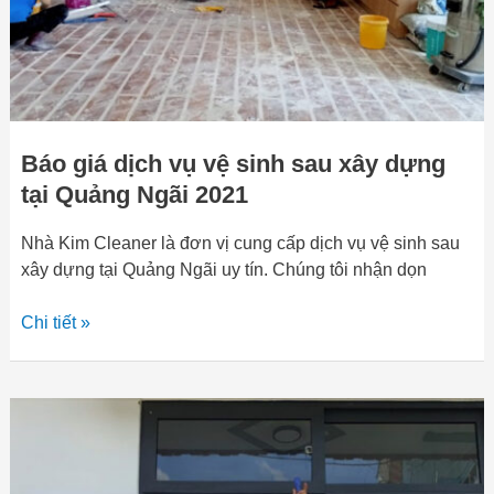
xây
dựng
tại
Quảng
Ngãi
2021
Báo giá dịch vụ vệ sinh sau xây dựng
tại Quảng Ngãi 2021
Nhà Kim Cleaner là đơn vị cung cấp dịch vụ vệ sinh sau
xây dựng tại Quảng Ngãi uy tín. Chúng tôi nhận dọn
Chi tiết »
Dịch
vụ
sơn
sửa,