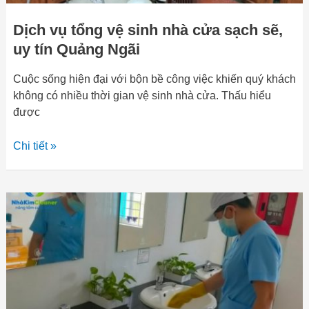
Ngãi
Dịch vụ tổng vệ sinh nhà cửa sạch sẽ,
uy tín Quảng Ngãi
Cuộc sống hiện đại với bộn bề công việc khiến quý khách
không có nhiều thời gian vệ sinh nhà cửa. Thấu hiểu
được
Chi tiết »
Cung
cấp
tạp
vụ
văn
phòng
Quảng