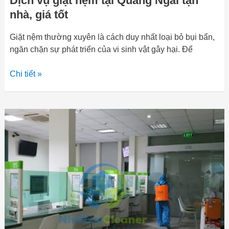
Dịch vụ giặt nệm tại Quảng Ngãi tận
nhà, giá tốt
Giặt nệm thường xuyên là cách duy nhất loại bỏ bụi bẩn,
ngăn chặn sự phát triển của vi sinh vật gây hại. Để
Chi tiết »
Dịch
vụ
diệt
côn
trùng
Quảng
Ngãi
|
Nhà
Kim