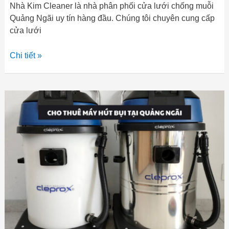
Nhà Kim Cleaner là nhà phân phối cửa lưới chống muỗi
Quảng Ngãi uy tín hàng đầu. Chúng tôi chuyên cung cấp
cửa lưới
Chi tiết »
Dịch
vụ
cho
thuê
máy
hút
bụi
công
nghiệp
giá
rẻ