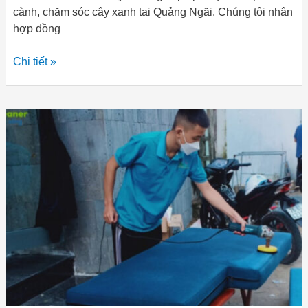
cành, chăm sóc cây xanh tại Quảng Ngãi. Chúng tôi nhận
hợp đồng
Chi tiết »
Dịch
vụ
giặt
nệm,
giặt
thảm,
giặt
rèm,
giặt
ghế
sofa
tại