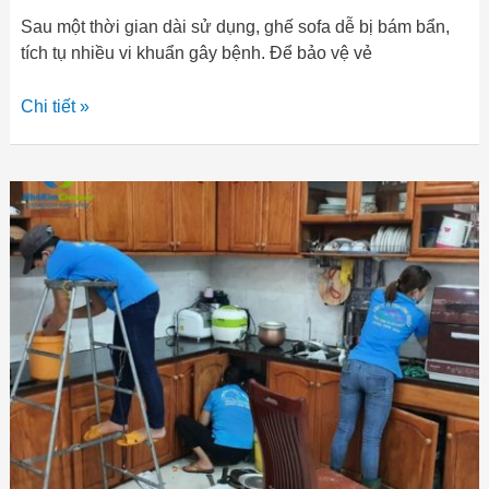
Sau một thời gian dài sử dụng, ghế sofa dễ bị bám bẩn,
tích tụ nhiều vi khuẩn gây bệnh. Để bảo vệ vẻ
Chi tiết »
Dịch
vụ
tổng
vệ
sinh
nhà
cửa
sạch
sẽ,
uy
tín
Quảng