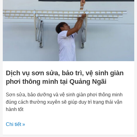
bảo
trì,
vệ
sinh
giàn
phơi
thông
minh
tại
Dịch vụ sơn sửa, bảo trì, vệ sinh giàn
Quảng
Ngãi
phơi thông minh tại Quảng Ngãi
Sơn sửa, bảo dưỡng và vệ sinh giàn phơi thông minh
đúng cách thường xuyên sẽ giúp duy trì trạng thái vận
hành tốt
Chi tiết »