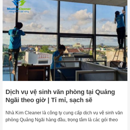
Dịch
vụ
vệ
sinh
văn
phòng
tại
Quảng
Ngãi
theo
giờ
|
Tỉ
Dịch vụ vệ sinh văn phòng tại Quảng
mỉ,
sạch
Ngãi theo giờ | Tỉ mỉ, sạch sẽ
sẽ
Nhà Kim Cleaner là công ty cung cấp dịch vụ vệ sinh văn
phòng Quảng Ngãi hàng đầu, trọng tâm là các gói theo