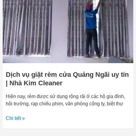
rèm
cửa
Quảng
Ngãi
uy
tín
|
Nhà
Kim
Cleaner
Dịch vụ giặt rèm cửa Quảng Ngãi uy tín
| Nhà Kim Cleaner
Hiện nay, rèm được sử dụng rộng rãi ở các hộ gia đình,
hội trường, rạp chiếu phim, văn phòng công ty, biệt thự
Chi tiết »