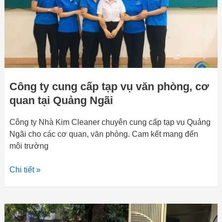
văn
phòng,
cơ
quan
tại
Quảng
Ngãi
Công ty cung cấp tạp vụ văn phòng, cơ
quan tại Quảng Ngãi
Công ty Nhà Kim Cleaner chuyên cung cấp tạp vụ Quảng
Ngãi cho các cơ quan, văn phòng. Cam kết mang đến
môi trường
Chi tiết »
Dịch
vụ