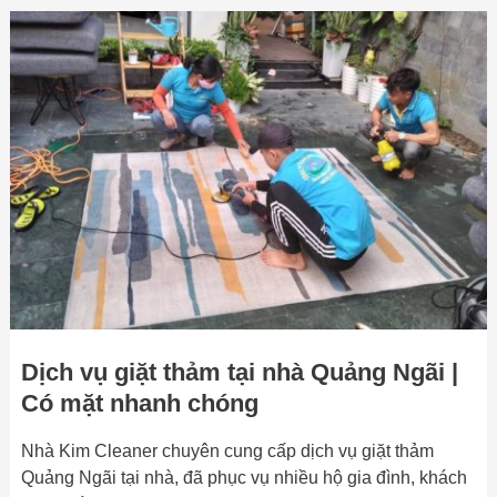
Dịch
vụ
giặt
thảm
tại
nhà
Quảng
Ngãi
|
Có
mặt
nhanh
chóng
Dịch vụ giặt thảm tại nhà Quảng Ngãi |
Có mặt nhanh chóng
Nhà Kim Cleaner chuyên cung cấp dịch vụ giặt thảm
Quảng Ngãi tại nhà, đã phục vụ nhiều hộ gia đình, khách