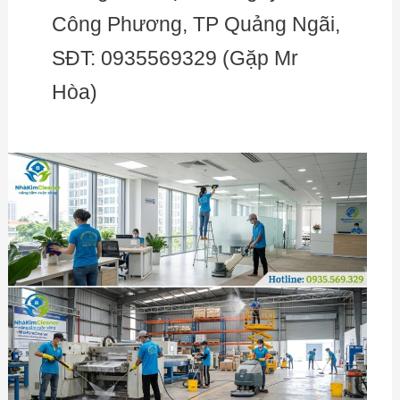
Công Phương, TP Quảng Ngãi,
SĐT: 0935569329 (Gặp Mr
Hòa)
Tổng
vệ
sinh
văn
phòng
Quảng
Ngãi
mùa
nắng
nóng