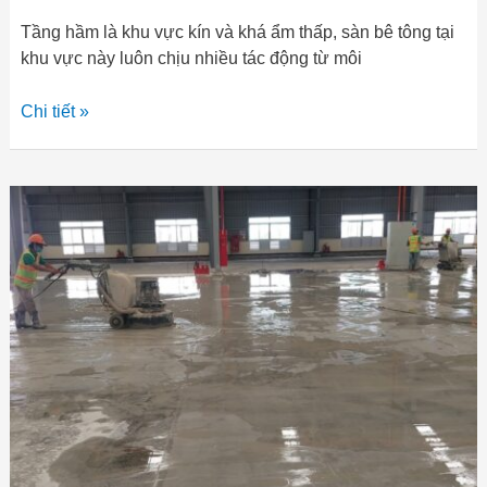
Tầng hầm là khu vực kín và khá ẩm thấp, sàn bê tông tại
khu vực này luôn chịu nhiều tác động từ môi
Chi tiết »
Dịch
vụ
mài
sàn
bê
tông
nhà
xưởng
tại
Quảng
Ngãi
–