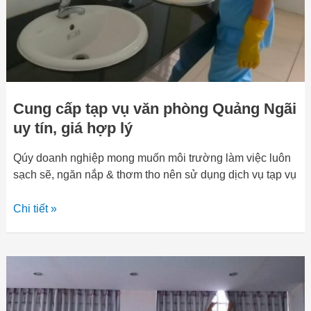
Ngãi
uy
tín,
giá
hợp
lý
Cung cấp tạp vụ văn phòng Quảng Ngãi
uy tín, giá hợp lý
Qúy doanh nghiệp mong muốn môi trường làm việc luôn
sạch sẽ, ngăn nắp & thơm tho nên sử dụng dịch vụ tạp vụ
Chi tiết »
Dịch
vụ
giặt