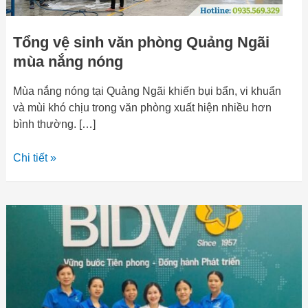
Tổng vệ sinh văn phòng Quảng Ngãi
mùa nắng nóng
Mùa nắng nóng tại Quảng Ngãi khiến bụi bẩn, vi khuẩn
và mùi khó chịu trong văn phòng xuất hiện nhiều hơn
bình thường. […]
Chi tiết »
Công
ty
cung
cấp
tạp
vụ