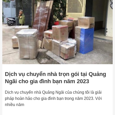
chuyển
nhà
trọn
gói
tại
Quảng
Ngãi
cho
gia
đình
bạn
Dịch vụ chuyển nhà trọn gói tại Quảng
năm
2023
Ngãi cho gia đình bạn năm 2023
Dịch vụ chuyển nhà Quảng Ngãi của chúng tôi là giải
pháp hoàn hảo cho gia đình bạn trong năm 2023. Với
nhiều năm