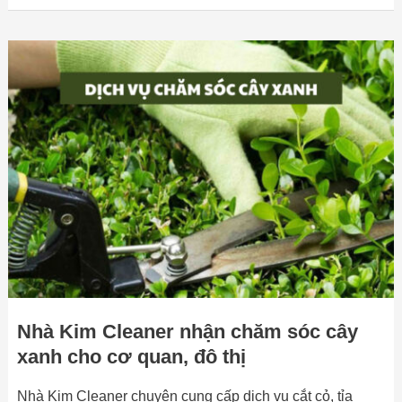
Nhà
Kim
Cleaner
nhận
chăm
sóc
cây
xanh
cho
cơ
quan,
đô
thị
Nhà Kim Cleaner nhận chăm sóc cây
xanh cho cơ quan, đô thị
Nhà Kim Cleaner chuyên cung cấp dịch vụ cắt cỏ, tỉa