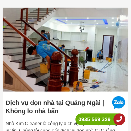
Dịch
vụ
dọn
nhà
tại
Quảng
Ngãi
|
Không
lo
nhà
bẩn
Dịch vụ dọn nhà tại Quảng Ngãi |
Không lo nhà bẩn
0935 569 329
Nhà Kim Cleaner là công ty dịch vụ vệ sinh Quảng Ngãi
uy tín. Chúng tôi cung cấp dịch vụ dọn nhà tại Quảng