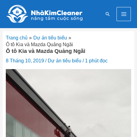
Nhảy
Mai
tới
Tìm
nội
Men
kiếm
dung
Trang chủ
Dự án tiêu biểu
Ô tô Kia và Mazda Quảng Ngãi
Ô tô Kia và Mazda Quảng Ngãi
8 Tháng 10, 2019
/
Dự án tiêu biểu
/
1 phút đọc