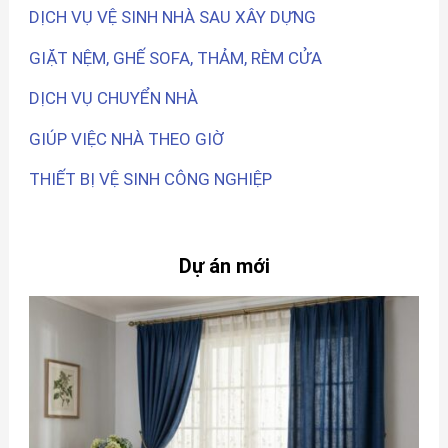
DỊCH VỤ VỆ SINH NHÀ SAU XÂY DỰNG
GIẶT NỆM, GHẾ SOFA, THẢM, RÈM CỬA
DỊCH VỤ CHUYỂN NHÀ
GIÚP VIỆC NHÀ THEO GIỜ
THIẾT BỊ VỆ SINH CÔNG NGHIỆP
Dự án mới