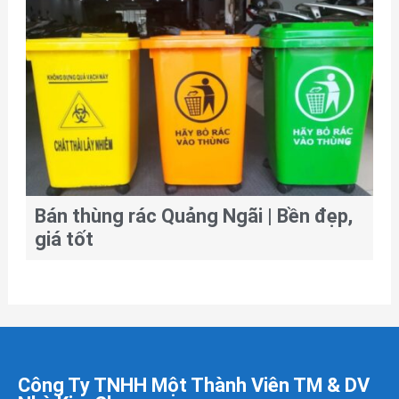
Bán thùng rác Quảng Ngãi | Bền đẹp,
giá tốt
Công Ty TNHH Một Thành Viên TM & DV