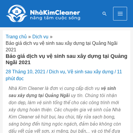
Nhảy
Mai
tới
Tìm
nội
Men
kiếm
dung
Trang chủ
Dịch vụ
Báo giá dịch vụ vệ sinh sau xây dựng tại Quảng Ngãi
2021
Báo giá dịch vụ vệ sinh sau xây dựng tại Quảng
Ngãi 2021
28 Tháng 10, 2021
/
Dịch vụ
,
Vệ sinh sau xây dựng
/
11
phút đọc
Nhà Kim Cleaner là đơn vị cung cấp dịch vụ
vệ sinh
sau xây dựng tại Quảng Ngãi
uy tín. Chúng tôi nhận
dọn dẹp, làm vệ sinh tổng thể cho các công trình mới
xây dựng hoàn thiện. Các chuyên gia vệ sinh của Nhà
Kim Cleaner sẽ hút bụi, lau chùi, tẩy rửa sạch bong,
sáng bóng đến từng ngóc ngách, đảm bảo không còn
dấu vết của vết sơn, xi măng, bụi bẩn,… và có thể đưa