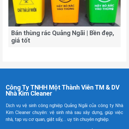
Bán thùng rác Quảng Ngãi | Bền đẹp,
giá tốt
Công Ty TNHH Một Thành Viên TM & DV
Nhà Kim Cleaner
Dịch vụ vệ sinh công nghiệp Quảng Ngãi của công ty
Nhà
Kim Cleaner
chuyên: vệ sinh nhà sau xây dựng, giúp việc
nhà, tạp vụ cơ quan, giặt sấy,… uy tín chuyên nghiệp.