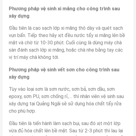
Phương pháp vệ sinh xi măng cho công trình sau
xây dựng
Đầu tiên là c
ạo sạch lớp xi măng thô dày và q
uét sạch
vụn bẩn. Tiếp theo hãy x
ịt đều nước tẩy xi măng lên bề
mặt và chờ từ 10-30 phút. Cuối cùng là dùng máy chà
sàn đánh sạch lớp xi măng, hoặc chà nhẹ bằng tay các
vị trí máy chà không tới.
Phương pháp vệ sinh vết sơn cho công trình sau
xây dựng
Tùy vào loại sơn là sơn nước, sơn bả, sơn dầu, sơn
epoxy, sơn PU, sơn chống rỉ,… thì nhân viên vệ sinh sau
xây dựng tại Quảng Ngãi sẽ sử dụng hóa chất tẩy rửa
cho phù hợp.
Đầu tiên là tiến hành làm sạch bụi, sau đó xịt một lớp
vừa đủ hóa chất lên bề mặt. Sau từ 2-3 phút thì lau lại