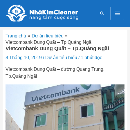
Nhảy
Mai
tới
Tìm
nội
Men
kiếm
dung
Trang chủ
Dự án tiêu biểu
Vietcombank Dung Quất – Tp.Quảng Ngãi
Vietcombank Dung Quất – Tp.Quảng Ngãi
8 Tháng 10, 2019
/
Dự án tiêu biểu
/
1 phút đọc
Vietcombank Dung Quất – đường Quang Trung.
Tp.Quảng Ngãi