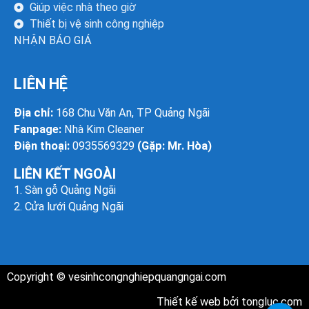
Giúp việc nhà theo giờ
Thiết bị vệ sinh công nghiệp
NHẬN BÁO GIÁ
LIÊN HỆ
Địa chỉ:
168 Chu Văn An, TP Quảng Ngãi
Fanpage:
Nhà Kim Cleaner
Điện thoại:
0935569329
(Gặp: Mr. Hòa)
LIÊN KẾT NGOÀI
1.
Sàn gỗ Quảng Ngãi
2.
Cửa lưới Quảng Ngãi
Copyright ©
vesinhcongnghiepquangngai.com
Thiết kế web bởi
tongluc.com