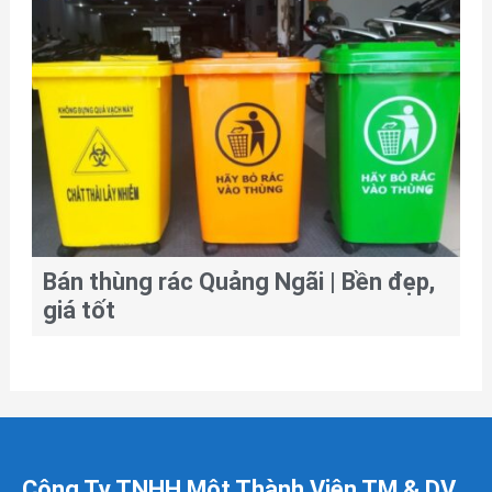
Bán thùng rác Quảng Ngãi | Bền đẹp,
giá tốt
Công Ty TNHH Một Thành Viên TM & DV