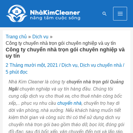
Nhảy
Mai
tới
Tìm
nội
Men
kiếm
dung
Trang chủ
Dịch vụ
Công ty chuyển nhà trọn gói chuyên nghiệp và uy tín
Công ty chuyển nhà trọn gói chuyên nghiệp và
uy tín
2 Tháng mười một, 2021
/
Dịch vụ
,
Dịch vụ chuyển nhà
/
5 phút đọc
Nhà Kim Cleaner là công ty
chuyển nhà trọn gói Quảng
Ngãi
chuyên nghiệp và uy tín hàng đầu. Chúng tôi
cung cấp dịch vụ cho thuê xe, cho thuê nhân công bốc
xếp,… phục vụ nhu cầu
chuyển nhà
, chuyển trọ hay di
dời văn phòng, nhà xưởng. Nếu khách hàng muốn tiết
kiệm thời gian và công sức thì có thể sử dụng dịch vụ
chuyển nhà trọn gói bao gồm tháo dỡ, bọc lót, đóng gói
đồ đạc, sau đó bốc xếp, vận chuyển đến nơi và lắp ráp,