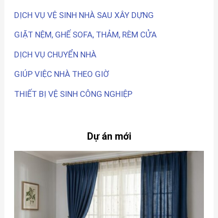
DỊCH VỤ VỆ SINH NHÀ SAU XÂY DỰNG
GIẶT NỆM, GHẾ SOFA, THẢM, RÈM CỬA
DỊCH VỤ CHUYỂN NHÀ
GIÚP VIỆC NHÀ THEO GIỜ
THIẾT BỊ VỆ SINH CÔNG NGHIỆP
Dự án mới