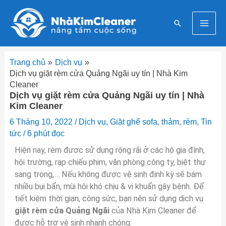
Nhảy
Mai
tới
Tìm
nội
Men
kiếm
dung
Trang chủ
Dịch vụ
Dịch vụ giặt rèm cửa Quảng Ngãi uy tín | Nhà Kim
Cleaner
Dịch vụ giặt rèm cửa Quảng Ngãi uy tín | Nhà
Kim Cleaner
6 Tháng 10, 2022
/
Dịch vụ
,
Giặt ghế sofa, thảm, rèm
,
Tin
tức
/
6 phút đọc
Hiện nay, rèm được sử dụng rộng rãi ở các hộ gia đình,
hội trường, rạp chiếu phim, văn phòng công ty, biệt thự
sang trọng,… Nếu không được vệ sinh định kỳ sẽ bám
nhiều bụi bẩn, mùi hôi khó chịu & vi khuẩn gây bệnh. Để
tiết kiệm thời gian, công sức, bạn nên sử dụng dịch vụ
giặt rèm cửa Quảng Ngãi
của Nhà Kim Cleaner để
được hỗ trợ vệ sinh nhanh chóng.