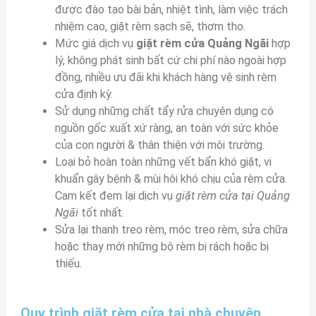
được đào tạo bài bản, nhiệt tình, làm việc trách
nhiệm cao, giặt rèm sạch sẽ, thơm tho.
Mức giá dịch vụ
giặt rèm cửa Quảng Ngãi
hợp
lý, không phát sinh bất cứ chi phí nào ngoài hợp
đồng, nhiều ưu đãi khi khách hàng vệ sinh rèm
cửa định kỳ.
Sử dụng những chất tẩy rửa chuyên dụng có
nguồn gốc xuất xứ ràng, an toàn với sức khỏe
của con người & thân thiện với môi trường.
Loại bỏ hoàn toàn những vết bẩn khó giặt, vi
khuẩn gây bệnh & mùi hôi khó chịu của rèm cửa.
Cam kết đem lại dịch vụ
giặt rèm cửa tại Quảng
Ngãi
tốt nhất.
Sửa lại thanh treo rèm, móc treo rèm, sửa chữa
hoặc thay mới những bộ rèm bị rách hoặc bị
thiếu.
Quy trình giặt rèm cửa tại nhà chuyên