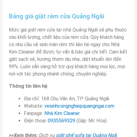
Bảng giá giặt rèm cửa Quảng Ngãi
Mức giá
giặt
rèm cửa tại nhà Quảng Ngã
i sẽ phụ thuộc
vào khối lượng, chất liệu của rèm cửa. Qúy khách hàng
có nhu cầu vệ sinh màn rèm thì liên hệ ngay cho Nhà
Kim Cleaner để được tư vấn & báo giá chi tiết. Cam kết
giặt sạch sẽ, hương thơm dịu nhẹ, diệt khuẩn lên đến
99%. Luôn sẵn sàng hỗ trợ quý khách hàng mọi lúc, mọi
nơi với tác phong nhanh chóng, chuyên nghiệp.
Thông tin liên hệ
Địa chỉ: 168 Chu Văn An, TP Quảng Ngãi
Website:
vesinhcongnghiepquangngai.com
Fanpage:
Nhà Kim Cleaner
Điện thoại:
0935569329
(Gặp: Mr. Hòa)
>>Xem thêm:
Dịch vụ
giặt ghế sofa tại Quảng Ngã