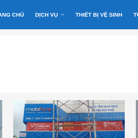
ANG CHỦ
DỊCH VỤ
THIẾT BỊ VỆ SINH
T
Mobifone
Mộ
Đức
–