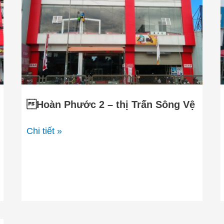
2
–
thị
Trấn
Sông
Vệ
Hoàn Phước 2 – thị Trấn Sông Vệ
Chi tiết »