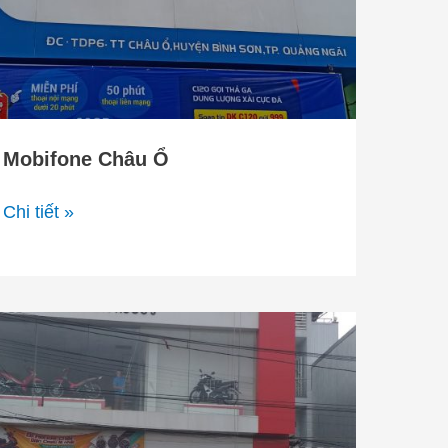
Mobifone Châu Ổ
Chi tiết »
Honda
Hoàn
Phước
3
–