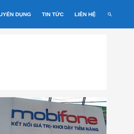
UYỂN DỤNG
TIN TỨC
LIÊN HỆ
Tìm
kiếm
Mobifone
Châu
Ổ