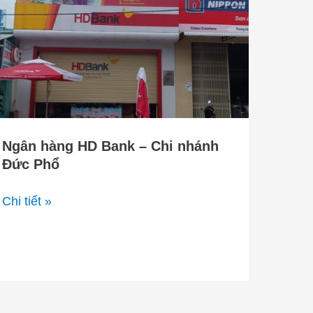
HD
Bank
–
Chi
nhánh
Đức
Phổ
Ngân hàng HD Bank – Chi nhánh
Đức Phổ
Chi tiết »