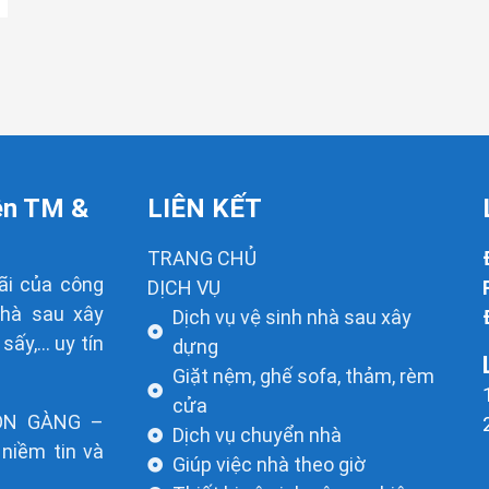
ên TM &
LIÊN KẾT
TRANG CHỦ
ãi của công
DỊCH VỤ
nhà sau xây
Dịch vụ vệ sinh nhà sau xây
 sấy,… uy tín
dựng
Giặt nệm, ghế sofa, thảm, rèm
cửa
ỌN GÀNG –
Dịch vụ chuyển nhà
niềm tin và
Giúp việc nhà theo giờ