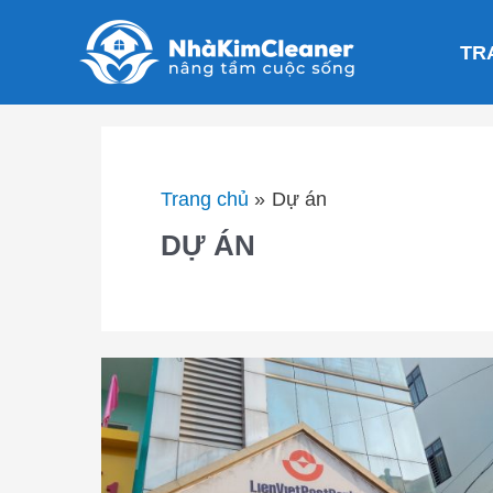
Nhảy
tới
TR
nội
dung
Trang chủ
Dự án
DỰ ÁN
Chuyển
văn
phòng
ngân