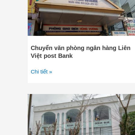
hàng
Liên
Việt
post
Bank
Chuyển văn phòng ngân hàng Liên
Việt post Bank
Chi tiết »
Ocen
Blue
Trần
Hưng
Đạo