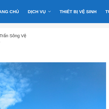
ANG CHỦ
DỊCH VỤ
THIẾT BỊ VỆ SINH
T
 Trấn Sông Vệ
ệ