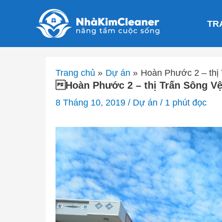
Nhảy
tới
TR
nội
dung
Trang chủ
Dự án
Hoàn Phước 2 – thị
Hoàn Phước 2 – thị Trấn Sông V
8 Tháng 10, 2019
/
Dự án
/
1 phút đọc