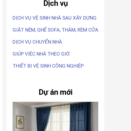
Dịch vụ
DỊCH VỤ VỆ SINH NHÀ SAU XÂY DỰNG
GIẶT NỆM, GHẾ SOFA, THẢM, RÈM CỬA
DỊCH VỤ CHUYỂN NHÀ
GIÚP VIỆC NHÀ THEO GIỜ
THIẾT BỊ VỆ SINH CÔNG NGHIỆP
Dự án mới