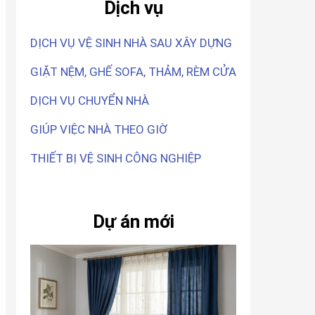
Dịch vụ
DỊCH VỤ VỆ SINH NHÀ SAU XÂY DỰNG
GIẶT NỆM, GHẾ SOFA, THẢM, RÈM CỬA
DỊCH VỤ CHUYỂN NHÀ
GIÚP VIỆC NHÀ THEO GIỜ
THIẾT BỊ VỆ SINH CÔNG NGHIỆP
Dự án mới