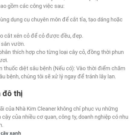
bao gồm các công việc sau:
 Dùng dụng cụ chuyên môn để cắt tỉa, tạo dáng hoặc
o cắt xén cỏ để cỏ được đều, đẹp.
g sân vườn.
hân thích hợp cho từng loại cây cỏ, đồng thời phun
ươi.
n thuốc diệt sâu bệnh (Nếu có): Vào thời điểm chăm
âu bệnh, chúng tôi sẽ xử lý ngay để tránh lây lan.
 đô thị
ãi của Nhà Kim Cleaner không chỉ phục vụ những
n cậy của nhiều cơ quan, công ty, doanh nghiệp có nhu
n.
 cây xanh