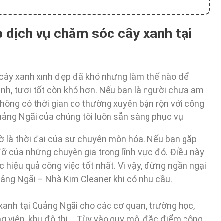
 dịch vụ chăm sóc cây xanh tại
cây xanh xinh đẹp đã khó nhưng làm thế nào để
h, tươi tốt còn khó hơn. Nếu bạn là người chưa am
không có thời gian do thường xuyên bận rộn với công
Quảng Ngãi của chúng tôi luôn sẵn sàng phục vụ.
iờ là thời đại của sự chuyên môn hóa. Nếu bạn gặp
đỡ của những chuyên gia trong lĩnh vực đó. Điều này
c hiệu quả công việc tốt nhất. Vì vậy, đừng ngần ngại
uảng Ngãi – Nhà Kim Cleaner khi có nhu cầu.
anh tại Quảng Ngãi cho các cơ quan, trường học,
ng viên, khu đô thị,… Tùy vào quy mô, đặc điểm công